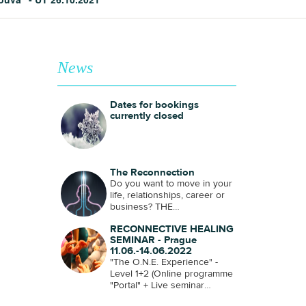
News
Dates for bookings
currently closed
The Reconnection
Do you want to move in your
life, relationships, career or
business? THE
RECONNECTION process is
RECONNECTIVE HEALING
an evolutionary process that
SEMINAR - Prague
brings harmony and
11.06.-14.06.2022
reorganization to all aspects
"The O.N.E. Experience" -
of your life! Dates for online
Level 1+2 (Online programme
reservations are open in the
"Portal" + Live seminar
booking form, if the options
"Catalyst") - Prague
do not suit you, please do not