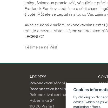
knihy „Šalamoun promlouvá“, věnující se práci s 
Frederick Ponzlov. Jedná se o sérii chanelling
životě. Můžete se zeptat i na to, co Vás zajím
Akce se koná v našem Rekonektivním Centru (Hy
míst je omezen. Máte-li zájem se této akce zú
LECENI.CZ
Těšíme se na Vás!
ADDRESS
CON
Rekonektivní léčení /
Tel.:
Reconnective healing
info@
Cookies informat
Rekonektivní centrum,
By clicking on "Accept
Hybernská 24
device, which helps wi
110 00 Praha 1
marketing efforts.