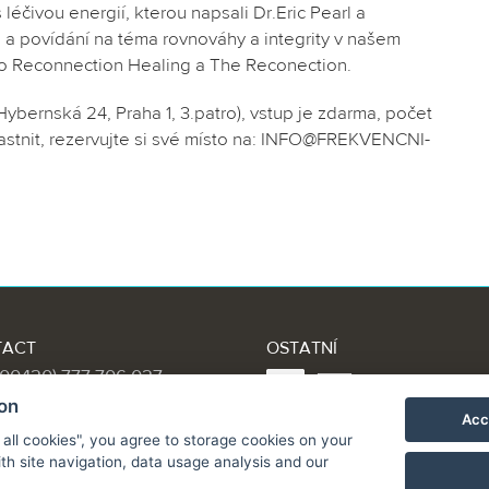
léčivou energií, kterou napsali Dr.Eric Pearl a
ů a povídání na téma rovnováhy a integrity v našem
á o Reconnection Healing a The Reconection.
bernská 24, Praha 1, 3.patro), vstup je zdarma, počet
častnit, rezervujte si své místo na: INFO@FREKVENCNI-
TACT
OSTATNÍ
 (00420) 777 706 027
vyladte-svuj-zivot.cz
ion
Acc
Frekvenční léčení, Rekonek
 all cookies", you agree to storage cookies on your
léčení, Rekonektivní centru
th site navigation, data usage analysis and our
Bezdotykové léčení,