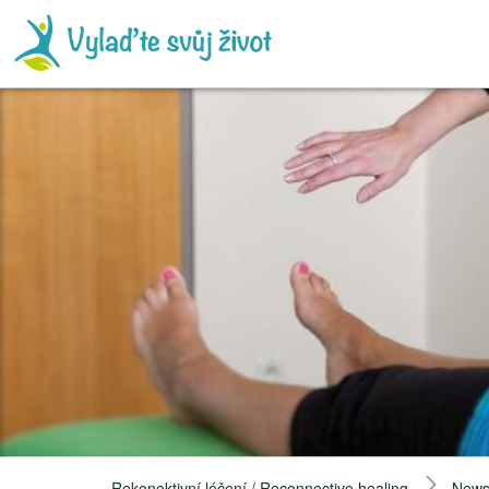
Rekonektivní léčení / Reconnective healing
New