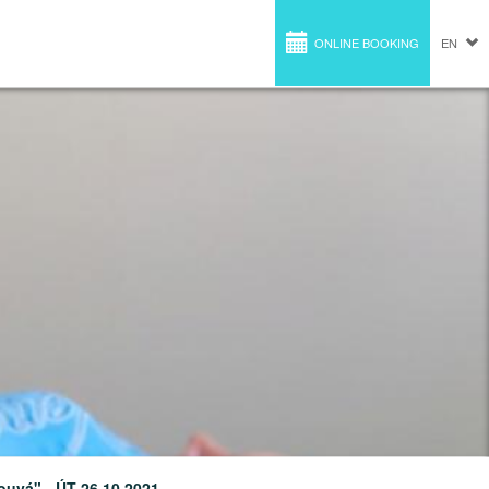
ONLINE BOOKING
EN
uvá" - ÚT 26.10.2021