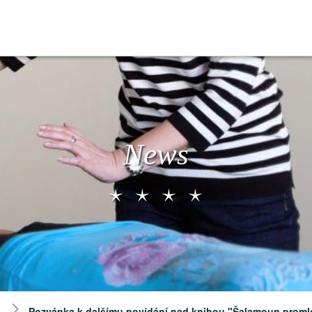
News
s
Pozvánka k dalšímu povídání nad knihou "Šalamoun promlo